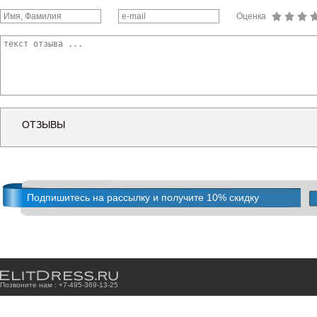
Оценка
ОТЗЫВЫ
Подпишитесь на рассылку и получите 10% скидку
Позвоните нам : +7
-4
9
5
-3
6
9
-1
3
-2
5