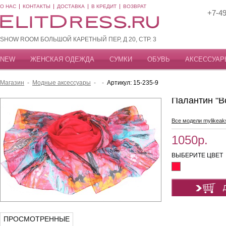
О НАС
КОНТАКТЫ
ДОСТАВКА
В КРЕДИТ
ВОЗВРАТ
+7-49
SHOW ROOM БОЛЬШОЙ КАРЕТНЫЙ ПЕР, Д 20, СТР. 3
NEW
ЖЕНСКАЯ ОДЕЖДА
СУМКИ
ОБУВЬ
АКСЕССУАР
Магазин
-
Модные аксессуары
-
-
Артикул: 15-235-9
Палантин "В
Все модели mylikeak
1050р.
ВЫБЕРИТЕ ЦВЕТ
ПРОСМОТРЕННЫЕ