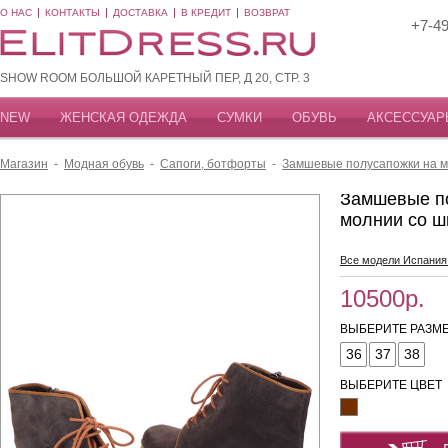
О НАС
КОНТАКТЫ
ДОСТАВКА
В КРЕДИТ
ВОЗВРАТ
+7-49
SHOW ROOM БОЛЬШОЙ КАРЕТНЫЙ ПЕР, Д 20, СТР. 3
NEW
ЖЕНСКАЯ ОДЕЖДА
СУМКИ
ОБУВЬ
АКСЕССУАР
Магазин
-
Модная обувь
-
Сапоги, ботфорты
-
Замшевые полусапожки на м
Замшевые п
молнии со ш
Все модели Испания
10500р.
ВЫБЕРИТЕ РАЗМЕ
36
37
38
ВЫБЕРИТЕ ЦВЕТ