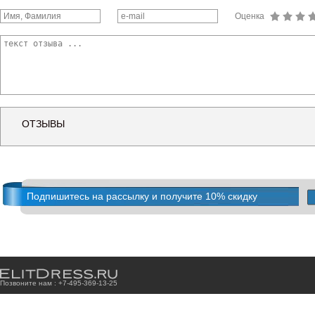
Оценка
ОТЗЫВЫ
Подпишитесь на рассылку и получите 10% скидку
Позвоните нам : +7
-4
9
5
-3
6
9
-1
3
-2
5