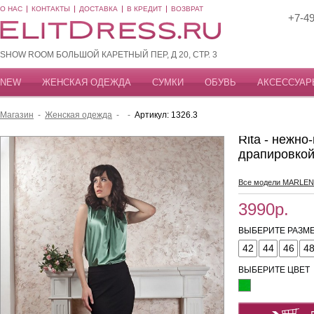
О НАС
КОНТАКТЫ
ДОСТАВКА
В КРЕДИТ
ВОЗВРАТ
+7-49
SHOW ROOM БОЛЬШОЙ КАРЕТНЫЙ ПЕР, Д 20, СТР. 3
NEW
ЖЕНСКАЯ ОДЕЖДА
СУМКИ
ОБУВЬ
АКСЕССУАР
Магазин
-
Женская одежда
-
-
Артикул: 1326.3
Rita - нежно
драпировко
Все модели MARLEN
3990р.
ВЫБЕРИТЕ РАЗМЕ
42
44
46
4
ВЫБЕРИТЕ ЦВЕТ