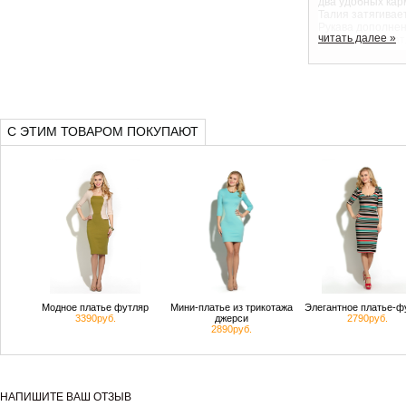
два удобных кар
Талия затягивае
Рукава дополне
читать далее »
модель имеет ат
Плащ прекрасно 
сезона.
Размеры: 42, 44,
Цвет и рисунок 
от реального из
С ЭТИМ ТОВАРОМ ПОКУПАЮТ
Модное платье футляр
Мини-платье из трикотажа
Элегантное платье-ф
3390руб.
джерси
2790руб.
2890руб.
НАПИШИТЕ ВАШ ОТЗЫВ