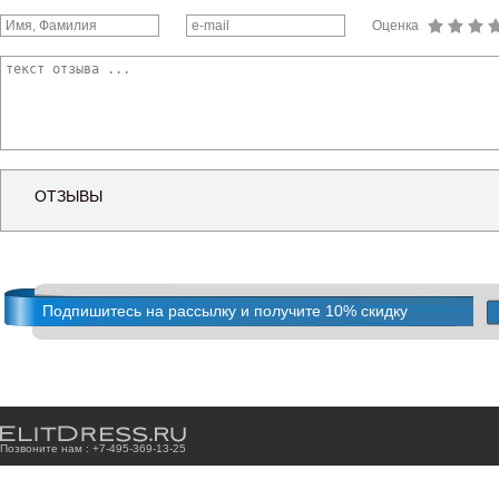
Оценка
ОТЗЫВЫ
Подпишитесь на рассылку и получите 10% скидку
Позвоните нам : +7
-4
9
5
-3
6
9
-1
3
-2
5