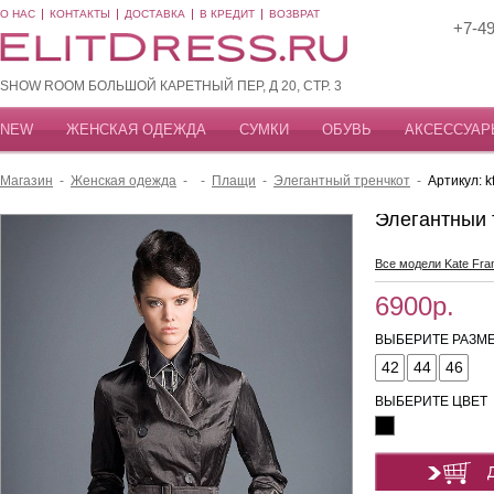
О НАС
КОНТАКТЫ
ДОСТАВКА
В КРЕДИТ
ВОЗВРАТ
+7-49
SHOW ROOM БОЛЬШОЙ КАРЕТНЫЙ ПЕР, Д 20, СТР. 3
NEW
ЖЕНСКАЯ ОДЕЖДА
СУМКИ
ОБУВЬ
АКСЕССУАР
Магазин
-
Женская одежда
-
-
Плащи
-
Элегантный тренчкот
-
Артикул: k
Элегантный 
Все модели Kate Fran
6900р.
ВЫБЕРИТЕ РАЗМЕ
42
44
46
ВЫБЕРИТЕ ЦВЕТ