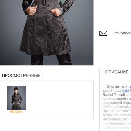
Есть вопро
ОПИСАНИЕ
ПРОСМОТРЕННЫЕ
Элегантный
т
дизайнера
Kate 
Radici Tessuti с
защищающей ткан
создающей барь
обеспечивая вы
"дышащий" матер
6900руб.
Атласное переп
металлических н
оригинальный м
приталенного кр