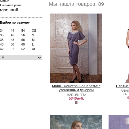
Синий
Мы нашли товаров: 89
Пыльная роза
Коричневый
Выбор по размеру
34
44
54
XS
36
46
56
S
38
48
58
M
40
50
60
L
42
52
62
XL
Maria - женственное платье с
Платье 
утонченным декором
ANAS
KAL
MARLENITTA
9
5340руб.