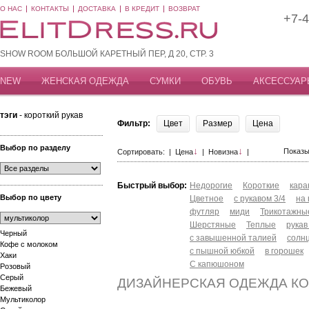
О НАС
КОНТАКТЫ
ДОСТАВКА
В КРЕДИТ
ВОЗВРАТ
+7-4
SHOW ROOM БОЛЬШОЙ КАРЕТНЫЙ ПЕР, Д 20, СТР. 3
NEW
ЖЕНСКАЯ ОДЕЖДА
СУМКИ
ОБУВЬ
АКСЕССУАР
тэги
- короткий рукав
Фильтр:
Цвет
Размер
Цена
Выбор по разделу
↓
↓
Показы
Сортировать: |
Цена
|
Новизна
|
Быстрый выбор:
Недорогие
Короткие
кар
Выбор по цвету
Цветное
с рукавом 3/4
на
футляр
миди
Трикотажны
Шерстяные
Теплые
рукав
Черный
с завышенной талией
солн
Кофе с молоком
с пышной юбкой
в горошек
Хаки
С капюшоном
Розовый
Серый
ДИЗАЙНЕРСКАЯ ОДЕЖДА КО
Бежевый
Мультиколор