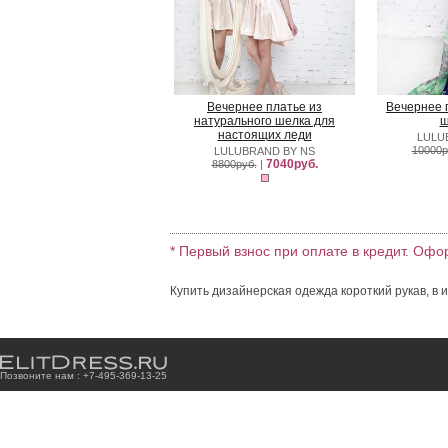
Вечернее платье из
Вечернее 
натурального шелка для
ш
настоящих леди
LULU
10000р
LULUBRAND BY NS
7040руб.
8800руб.
|
* Первый взнос при оплате в кредит. Офо
Купить дизайнерская одежда короткий рукав, в 
Позвоните нам : +7
-4
9
5
-3
6
9
-1
3
-2
5