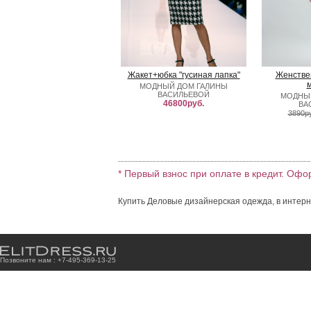
Жакет+юбка "гусиная лапка"
Женстве
МОДНЫЙ ДОМ ГАЛИНЫ
ВАСИЛЬЕВОЙ
МОДНЫ
46800руб.
ВА
3890р
* Первый взнос при оплате в кредит. Офо
Купить Деловые дизайнерская одежда, в интерн
Позвоните нам : +7
-4
9
5
-3
6
9
-1
3
-2
5