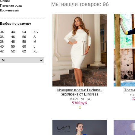
Синий
Мы нашли товаров: 96
Пыльная роза
Коричневый
Выбор по размеру
34
44
54
XS
36
46
56
S
38
48
58
M
40
50
60
L
42
52
62
XL
Изящное платье Luciana -
Плать
эксклюзив от Elitdress
ST
1
MARLENITTA
5300руб.