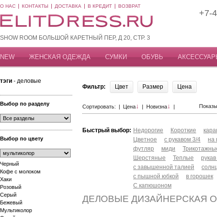
О НАС
КОНТАКТЫ
ДОСТАВКА
В КРЕДИТ
ВОЗВРАТ
+7-4
SHOW ROOM БОЛЬШОЙ КАРЕТНЫЙ ПЕР, Д 20, СТР. 3
NEW
ЖЕНСКАЯ ОДЕЖДА
СУМКИ
ОБУВЬ
АКСЕССУАР
тэги
- деловые
Фильтр:
Цвет
Размер
Цена
Выбор по разделу
↓
↓
Показы
Сортировать: |
Цена
|
Новизна
|
Быстрый выбор:
Недорогие
Короткие
кар
Выбор по цвету
Цветное
с рукавом 3/4
на
футляр
миди
Трикотажны
Шерстяные
Теплые
рукав
Черный
с завышенной талией
солн
Кофе с молоком
с пышной юбкой
в горошек
Хаки
С капюшоном
Розовый
Серый
ДЕЛОВЫЕ ДИЗАЙНЕРСКАЯ 
Бежевый
Мультиколор