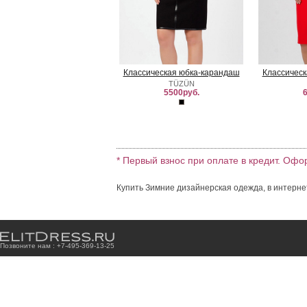
Классическая юбка-карандаш
Классическ
TÜZÜN
5500руб.
6
* Первый взнос при оплате в кредит. Офо
Купить Зимние дизайнерская одежда, в интерне
Позвоните нам : +7
-4
9
5
-3
6
9
-1
3
-2
5