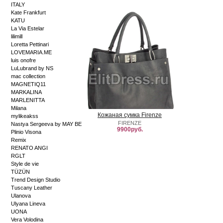
ITALY
Kate Frankfurt
KATU
La Via Estelar
lilimill
Loretta Pettinari
LOVEMARIA.ME
luis onofre
LuLubrand by NS
mac collection
MAGNETIQ11
MARKALINA
MARLENITTA
Milana
Кожаная сумка Firenze
mylikeakss
FIRENZE
Nastya Sergeeva by MAY BE
9900руб.
Plinio Visona
Remix
RENATO ANGI
RGLT
Style de vie
TÜZÜN
Trend Design Studio
Tuscany Leather
Ulanova
Ulyana Lineva
UONA
Vera Volodina