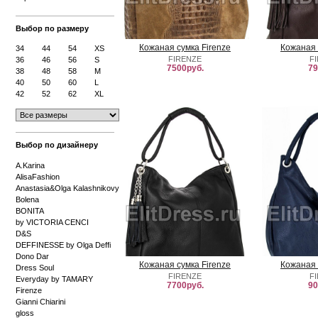
Выбор по размеру
Кожаная сумка Firenze
Кожаная 
34
44
54
XS
FIRENZE
F
36
46
56
S
7500руб.
79
38
48
58
M
40
50
60
L
42
52
62
XL
Выбор по дизайнеру
A.Karina
AlisaFashion
Anastasia&Olga Kalashnikovy
Bolena
BONITA
by VICTORIA CENCI
D&S
DEFFINESSE by Olga Deffi
Dono Dar
Кожаная сумка Firenze
Кожаная 
Dress Soul
FIRENZE
F
Everyday by TAMARY
7700руб.
90
Firenze
Gianni Chiarini
gloss