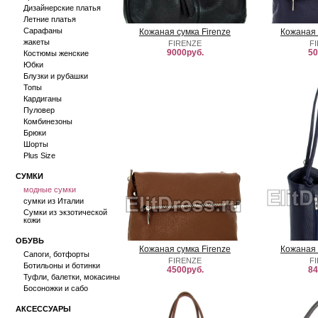
Дизайнерские платья
Летние платья
Сарафаны
Кожаная сумка Firenze
Кожаная 
жакеты
FIRENZE
F
9000руб.
50
Костюмы женские
Юбки
Блузки и рубашки
Топы
Кардиганы
Пуловер
Комбинезоны
Брюки
Шорты
Plus Size
СУМКИ
модные сумки
сумки из Италии
Сумки из экзотической
кожи
ОБУВЬ
Кожаная сумка Firenze
Кожаная 
Сапоги, ботфорты
FIRENZE
F
Ботильоны и ботинки
4500руб.
84
Туфли, балетки, мокасины
Босоножки и сабо
АКСЕССУАРЫ