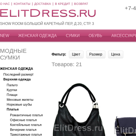
О НАС
КОНТАКТЫ
ДОСТАВКА
В КРЕДИТ
ВОЗВРАТ
+7-4
SHOW ROOM БОЛЬШОЙ КАРЕТНЫЙ ПЕР, Д 20, СТР. 3
NEW
ЖЕНСКАЯ ОДЕЖДА
СУМКИ
ОБУВЬ
АКСЕССУАР
МОДНЫЕ
Фильтр:
Цвет
Размер
Цена
СУМКИ
Товаров: 21
ЖЕНСКАЯ ОДЕЖДА
Последний размер!
Верхняя одежда
Пальто
Куртки
Плащи
Меховые жилеты
Норковые шубы
Платья
Романтичные платья
Офисные платья
Коктейльные платья
Вечерние платья
Трикотажные платья