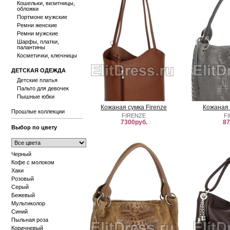
Кошельки, визитницы,
обложки
Портмоне мужские
Ремни женские
Ремни мужские
Шарфы, платки,
палантины
Косметички, ключницы
ДЕТСКАЯ ОДЕЖДА
Детские платья
Пальто для девочек
Пышные юбки
Кожаная сумка Firenze
Кожаная 
Прошлые коллекции
FIRENZE
F
7300руб.
87
Выбор по цвету
Черный
Кофе с молоком
Хаки
Розовый
Серый
Бежевый
Мультиколор
Синий
Пыльная роза
Коричневый