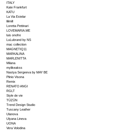
ITALY
Kate Frankfurt
KATU
La Via Estelar
lilimill
Loretta Pettinari
LOVEMARIA.ME
luis onofre
LuLubrand by NS
mac collection
MAGNETIQ11
MARKALINA
MARLENITTA
Milana
mylikeakss
Nastya Sergeeva by MAY BE
Plinio Visona
Remix
RENATO ANGI
RGLT
Style de vie
TÜZÜN
Trend Design Studio
Tuscany Leather
Ulanova
Ulyana Lineva
UONA
Vera Volodina