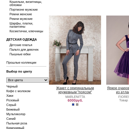
Кошельки, визитницы,
обложки
Портмоне мужские
Ремни женские
Ремни мужские
Шарфы, платки,
палантины
Косметички, ключницы
ДЕТСКАЯ ОДЕЖДА
Детские платья
Пальто для девочек
Пышные юбки
Прошлые коллекции
Выбор по цвету
Черный
Жакет с оригинальным
Яркое очаро
Кофе с молоком
кружевным "поясом"
из атла
Хаки
MARLENITTA
FIORE
Розовый
6000руб.
Товар
Серый
Бежевый
Мультиколор
Синий
Пыльная роза
Коричневый