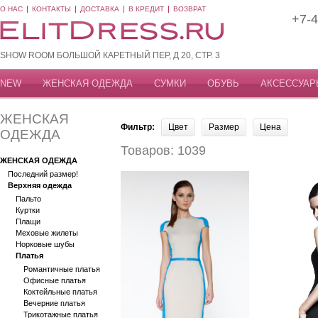
О НАС
КОНТАКТЫ
ДОСТАВКА
В КРЕДИТ
ВОЗВРАТ
+7-4
SHOW ROOM БОЛЬШОЙ КАРЕТНЫЙ ПЕР, Д 20, СТР. 3
NEW
ЖЕНСКАЯ ОДЕЖДА
СУМКИ
ОБУВЬ
АКСЕССУАР
ЖЕНСКАЯ
Фильтр:
Цвет
Размер
Цена
ОДЕЖДА
Товаров: 1039
ЖЕНСКАЯ ОДЕЖДА
Последний размер!
Верхняя одежда
Пальто
Куртки
Плащи
Меховые жилеты
Норковые шубы
Платья
Романтичные платья
Офисные платья
Коктейльные платья
Вечерние платья
Трикотажные платья