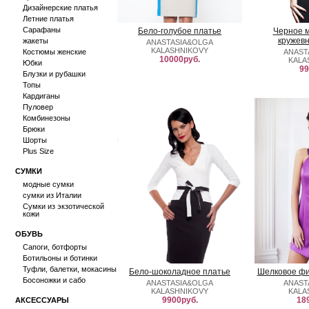
Дизайнерские платья
Летние платья
Сарафаны
Бело-голубое платье
Черное м
кружевн
жакеты
ANASTASIA&OLGA
KALASHNIKOVY
Костюмы женские
ANAST
10000руб.
KALA
Юбки
99
Блузки и рубашки
Топы
Кардиганы
Пуловер
Комбинезоны
Брюки
Шорты
Plus Size
СУМКИ
модные сумки
сумки из Италии
Сумки из экзотической
кожи
ОБУВЬ
Сапоги, ботфорты
Ботильоны и ботинки
Туфли, балетки, мокасины
Бело-шоколадное платье
Шелковое фи
Босоножки и сабо
ANASTASIA&OLGA
ANAST
KALASHNIKOVY
KALA
9900руб.
18
АКСЕССУАРЫ