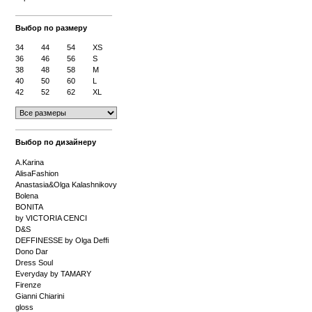
Выбор по размеру
34
44
54
XS
36
46
56
S
38
48
58
M
40
50
60
L
42
52
62
XL
Выбор по дизайнеру
A.Karina
AlisaFashion
Anastasia&Olga Kalashnikovy
Bolena
BONITA
by VICTORIA CENCI
D&S
DEFFINESSE by Olga Deffi
Dono Dar
Dress Soul
Everyday by TAMARY
Firenze
Gianni Chiarini
gloss