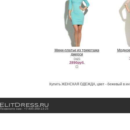
Мини-платье из трикотажа
Модное
джерси
D&S
2890руб.
Купить ЖЕНСКАЯ ОДЕЖДА, цвет - бежевый в инт
Позвоните нам : +7
-4
9
5
-3
6
9
-1
3
-2
5