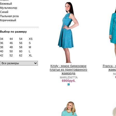
Бежевый
Мультиколор
Синий
Пыльная роза
Коричневый
Выбор по размеру
34
44
54
XS
36
46
56
S
38
48
58
M
40
50
60
L
42
52
62
XL
Kristy - яркое бирюзовое
Franca -
платье из принтованного
жакк
жаккарда
M
MARLENITTA
6900руб.