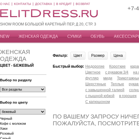
О НАС
КОНТАКТЫ
ДОСТАВКА
В КРЕДИТ
ВОЗВРАТ
+7-4
SHOW ROOM БОЛЬШОЙ КАРЕТНЫЙ ПЕР, Д 20, СТР. 3
NEW
ЖЕНСКАЯ ОДЕЖДА
СУМКИ
ОБУВЬ
АКСЕССУАР
ЖЕНСКАЯ
Фильтр:
Цвет
Размер
Цена
ОДЕЖДА
ЦВЕТ - БЕЖЕВЫЙ
Быстрый выбор:
Недорогие
Короткие
кар
Цветное
с рукавом 3/4
на
футляр
миди
Трикотажны
Выбор по разделу
Шерстяные
Теплые
рукав
с завышенной талией
солн
с пышной юбкой
в горошек
С капюшоном
Выбор по цвету
ПО ВАШЕМУ ЗАПРОСУ НИЧЕГ
Черный
ПОЖАЛУЙСТА, ПОСМОТРИТ
Кофе с молоком
Хаки
Розовый
Серый