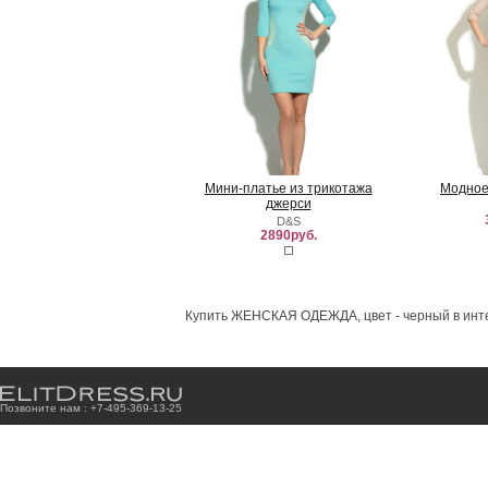
Мини-платье из трикотажа
Модное
джерси
D&S
2890руб.
Купить ЖЕНСКАЯ ОДЕЖДА, цвет - черный в инте
Позвоните нам : +7
-4
9
5
-3
6
9
-1
3
-2
5