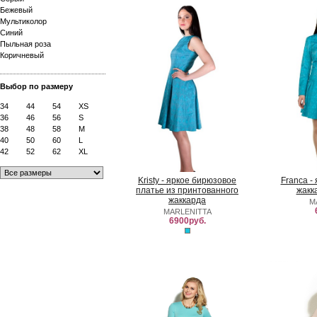
Бежевый
Мультиколор
Синий
Пыльная роза
Коричневый
Выбор по размеру
34
44
54
XS
36
46
56
S
38
48
58
M
40
50
60
L
42
52
62
XL
Kristy - яркое бирюзовое
Franca -
платье из принтованного
жакк
жаккарда
M
MARLENITTA
6900руб.