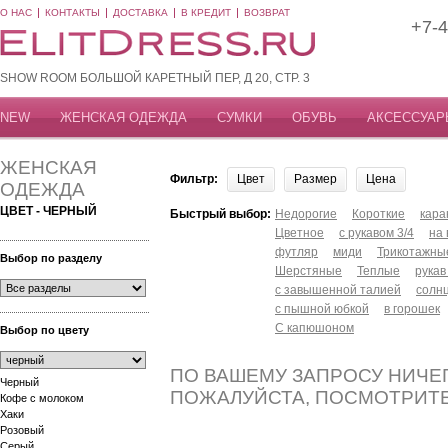
О НАС
КОНТАКТЫ
ДОСТАВКА
В КРЕДИТ
ВОЗВРАТ
+7-4
SHOW ROOM БОЛЬШОЙ КАРЕТНЫЙ ПЕР, Д 20, СТР. 3
NEW
ЖЕНСКАЯ ОДЕЖДА
СУМКИ
ОБУВЬ
АКСЕССУАР
ЖЕНСКАЯ
Фильтр:
Цвет
Размер
Цена
ОДЕЖДА
ЦВЕТ - ЧЕРНЫЙ
Быстрый выбор:
Недорогие
Короткие
кар
Цветное
с рукавом 3/4
на
футляр
миди
Трикотажны
Выбор по разделу
Шерстяные
Теплые
рукав
с завышенной талией
солн
с пышной юбкой
в горошек
С капюшоном
Выбор по цвету
ПО ВАШЕМУ ЗАПРОСУ НИЧЕГ
Черный
ПОЖАЛУЙСТА, ПОСМОТРИТ
Кофе с молоком
Хаки
Розовый
Серый