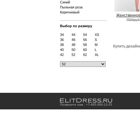
Синий
Пыльная роза
Коричневый
Женственное 
7500руб
Выбор по размеру
34
44
54
XS
36
46
56
S
38
48
58
M
Купить дизайн
40
50
60
L
42
52
62
XL
Позвоните нам : +7
-4
9
5
-3
6
9
-1
3
-2
5