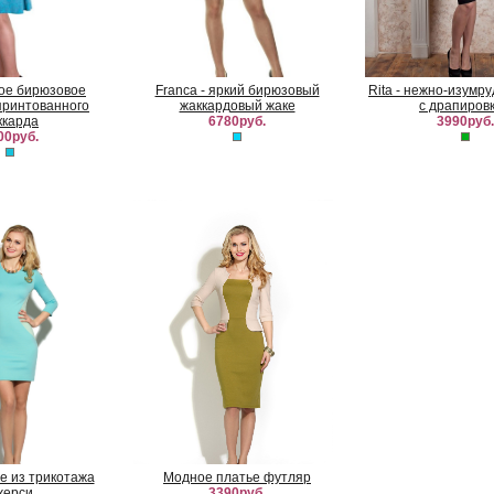
ркое бирюзовое
Franca - яркий бирюзовый
Rita - нежно-изумр
принтованного
жаккардовый жаке
с драпиров
ккарда
6780руб.
3990руб.
00руб.
е из трикотажа
Модное платье футляр
жерси
3390руб.