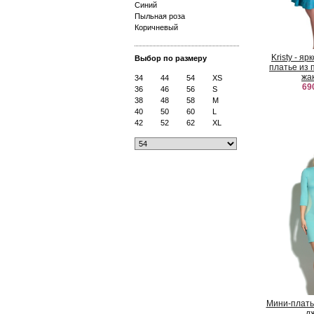
Синий
Пыльная роза
Коричневый
Kristy - я
Выбор по размеру
платье из 
жа
34
44
54
XS
69
36
46
56
S
38
48
58
M
40
50
60
L
42
52
62
XL
Мини-плать
д