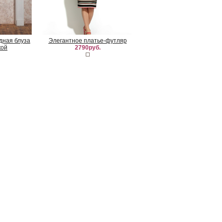
удная блуза
Элегантное платье-футляр
кой
2790руб.