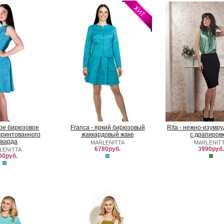
ркое бирюзовое
Franca - яркий бирюзовый
Rita - нежно-изумр
принтованного
жаккардовый жаке
с драпиров
ккарда
MARLENITTA
MARLENIT
6780руб.
3990руб.
LENITTA
00руб.