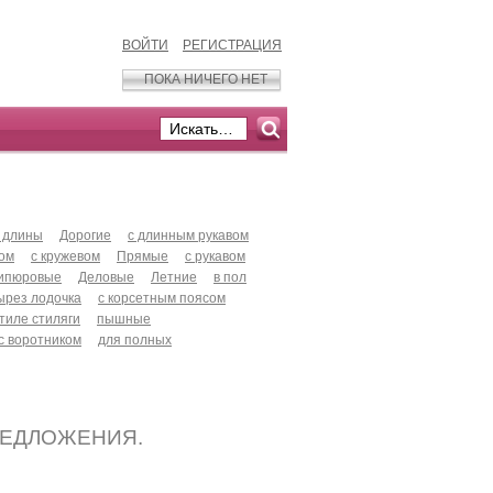
ВОЙТИ
РЕГИСТРАЦИЯ
ПОКА НИЧЕГО НЕТ
 длины
Дорогие
с длинным рукавом
хом
с кружевом
Прямые
с рукавом
ипюровые
Деловые
Летние
в пол
ырез лодочка
с корсетным поясом
стиле стиляги
пышные
с воротником
для полных
РЕДЛОЖЕНИЯ.