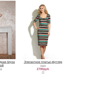
удная блуза
Элегантное платье-футляр
кой
D&S
2790руб.
TA