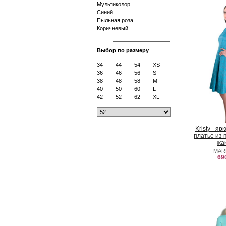
Мультиколор
Синий
Пыльная роза
Коричневый
Выбор по размеру
34
44
54
XS
36
46
56
S
38
48
58
M
40
50
60
L
42
52
62
XL
Kristy - я
платье из 
жа
MAR
69