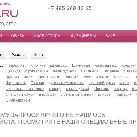
ОЗВРАТ
+7-495-369-13-25
, СТР. 3
И
ОБУВЬ
АКСЕССУАРЫ
ДИЗАЙНЕРЫ
SALE
ет
Размер
Цена
ор:
Недорогие
Короткие
карандаш
Шелковые
на новый год
средней
Цветное
с рукавом 3/4
на выпускной
Стильные
Вязаные
с запа
футляр
миди
Трикотажные
Зимние
Расклешенные
Длинные
Г
Шерстяные
Теплые
рукав летучая мышь
короткий рукав
макси
в
с завышенной талией
солнце
со складками
Широкие
в клетку
в 
с пышной юбкой
в горошек
с открытой спиной
плиссе
трапеция
С капюшоном
МУ ЗАПРОСУ НИЧЕГО НЕ НАШЛОСЬ.
ЙСТА, ПОСМОТРИТЕ НАШИ СПЕЦИАЛЬНЫЕ П