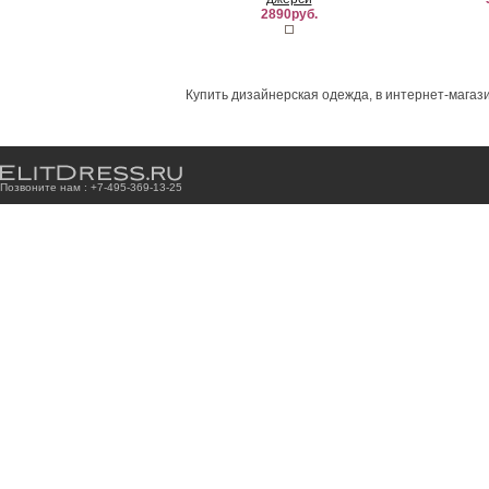
2890руб.
Купить дизайнерская одежда, в интернет-магази
Позвоните нам : +7
-4
9
5
-3
6
9
-1
3
-2
5