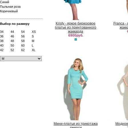
Синий
Пыльная роза
Коричневый
Kristy - яркое бирюзовое
Franca -
Выбор по размеру
платье из принтованного
жакк
жаккарда
34
44
54
XS
6900руб.
36
46
56
S
38
48
58
M
40
50
60
L
42
52
62
XL
Мини-платье из трикотажа
Модное
джерси