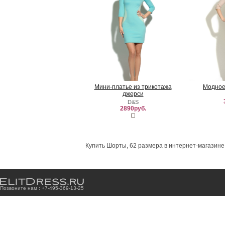
Мини-платье из трикотажа
Модное
джерси
D&S
2890руб.
Купить Шорты, 62 размера в интернет-магазине
Позвоните нам : +7
-4
9
5
-3
6
9
-1
3
-2
5