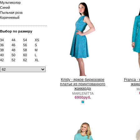
Мультиколор
Синий
Пыльная роза
Коричневый
Выбор по размеру
34
44
54
XS
36
46
56
S
38
48
58
M
40
50
60
L
42
52
62
XL
Kristy - яркое бирюзовое
Franca -
платье из принтованного
жакк
жаккарда
M
MARLENITTA
6900руб.