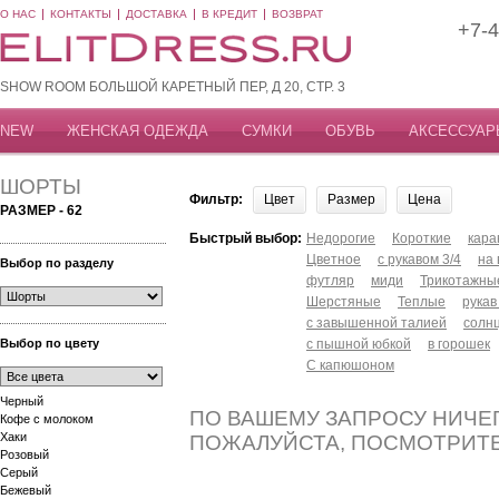
О НАС
КОНТАКТЫ
ДОСТАВКА
В КРЕДИТ
ВОЗВРАТ
+7-4
SHOW ROOM БОЛЬШОЙ КАРЕТНЫЙ ПЕР, Д 20, СТР. 3
NEW
ЖЕНСКАЯ ОДЕЖДА
СУМКИ
ОБУВЬ
АКСЕССУАР
ШОРТЫ
Фильтр:
Цвет
Размер
Цена
РАЗМЕР - 62
Быстрый выбор:
Недорогие
Короткие
кар
Цветное
с рукавом 3/4
на
Выбор по разделу
футляр
миди
Трикотажны
Шерстяные
Теплые
рукав
с завышенной талией
солн
Выбор по цвету
с пышной юбкой
в горошек
С капюшоном
Черный
ПО ВАШЕМУ ЗАПРОСУ НИЧЕГ
Кофе с молоком
Хаки
ПОЖАЛУЙСТА, ПОСМОТРИТ
Розовый
Серый
Бежевый