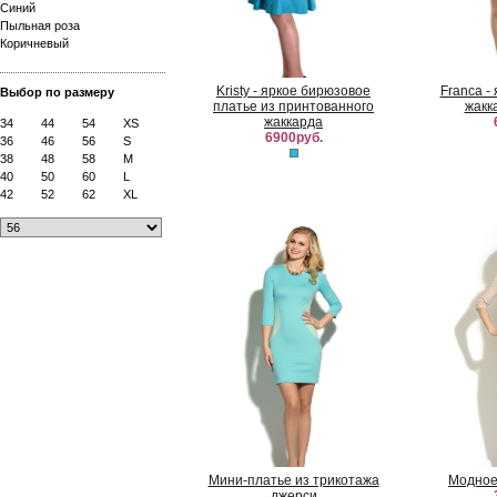
Синий
Пыльная роза
Коричневый
Kristy - яркое бирюзовое
Franca -
Выбор по размеру
платье из принтованного
жакк
жаккарда
34
44
54
XS
6900руб.
36
46
56
S
38
48
58
M
40
50
60
L
42
52
62
XL
Мини-платье из трикотажа
Модное
джерси