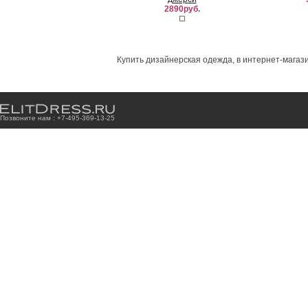
2890руб.
Купить дизайнерская одежда, в интернет-магази
Позвоните нам : +7
-4
9
5
-3
6
9
-1
3
-2
5