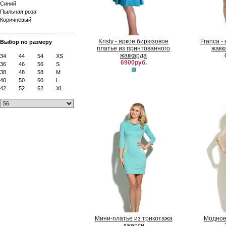
Синий
Пыльная роза
Коричневый
Kristy - яркое бирюзовое
Franca -
Выбор по размеру
платье из принтованного
жакк
жаккарда
34
44
54
XS
6900руб.
36
46
56
S
38
48
58
M
40
50
60
L
42
52
62
XL
Мини-платье из трикотажа
Модное
джерси