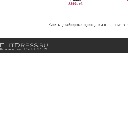
2890руб.
Купить дизайнерская одежда, в интернет-магази
Позвоните нам : +7
-4
9
5
-3
6
9
-1
3
-2
5