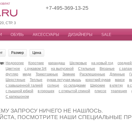
ОЗВРАТ
+7-495-369-13-25
, СТР. 3
И
ОБУВЬ
АКСЕССУАРЫ
ДИЗАЙНЕРЫ
SALE
ет
Размер
Цена
ор:
Недорогие
Короткие
карандаш
Шелковые
на новый год
средней
Цветное
с рукавом 3/4
на выпускной
Стильные
Вязаные
с запа
футляр
миди
Трикотажные
Зимние
Расклешенные
Длинные
Г
Шерстяные
Теплые
рукав летучая мышь
короткий рукав
макси
в
с завышенной талией
солнце
со складками
Широкие
в клетку
в 
с пышной юбкой
в горошек
с открытой спиной
плиссе
трапеция
С капюшоном
МУ ЗАПРОСУ НИЧЕГО НЕ НАШЛОСЬ.
ЙСТА, ПОСМОТРИТЕ НАШИ СПЕЦИАЛЬНЫЕ П