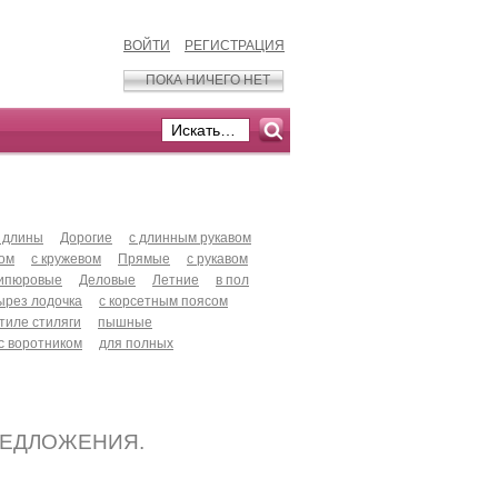
ВОЙТИ
РЕГИСТРАЦИЯ
ПОКА НИЧЕГО НЕТ
 длины
Дорогие
с длинным рукавом
хом
с кружевом
Прямые
с рукавом
ипюровые
Деловые
Летние
в пол
ырез лодочка
с корсетным поясом
стиле стиляги
пышные
с воротником
для полных
РЕДЛОЖЕНИЯ.