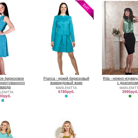
ркое бирюзовое
Franca - яркий бирюзовый
Rita - нежно-изумр
принтованного
жаккардовый жаке
с драпиров
ккарда
MARLENITTA
MARLENIT
6780руб.
3990руб.
LENITTA
00руб.