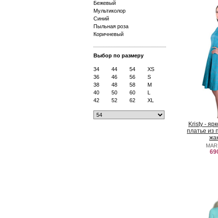
Бежевый
Мультиколор
Синий
Пыльная роза
Коричневый
Выбор по размеру
34
44
54
XS
36
46
56
S
38
48
58
M
40
50
60
L
42
52
62
XL
Kristy - я
платье из 
жа
MAR
69