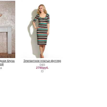
удная блуза
Элегантное платье-футляр
кой
D&S
2790руб.
TA