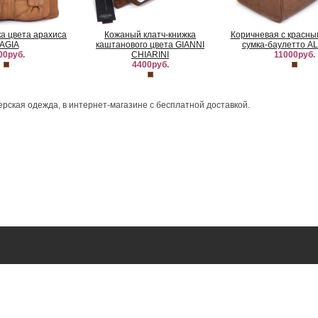
а цвета арахиса
Кожаный клатч-книжка
Коричневая с красны
AGIA
каштанового цвета GIANNI
сумка-баулетто 
00руб.
CHIARINI
11000руб.
4400руб.
ерская одежда, в интернет-магазине с бесплатной доставкой.