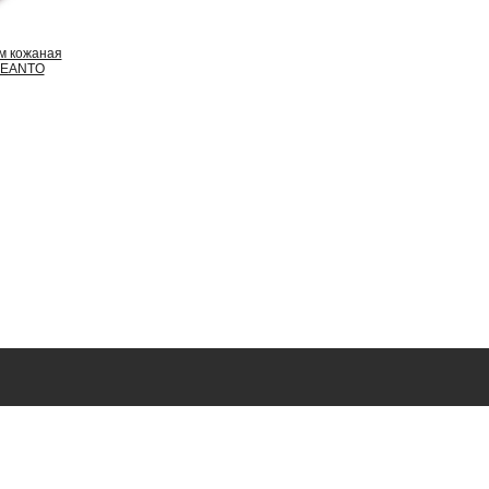
м кожаная
ALEANTO