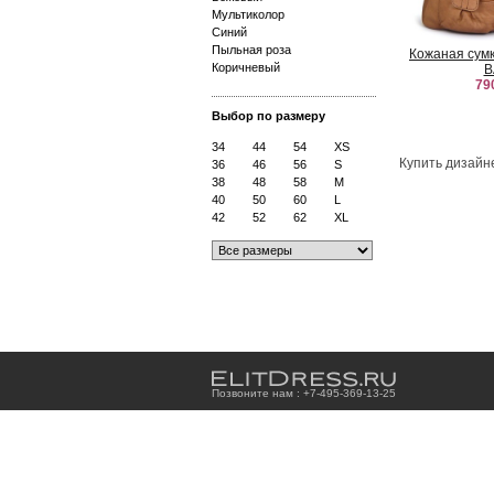
Мультиколор
Синий
Пыльная роза
Кожаная сумк
Коричневый
B
79
Выбор по размеру
34
44
54
XS
Купить дизайн
36
46
56
S
38
48
58
M
40
50
60
L
42
52
62
XL
Позвоните нам : +7
-4
9
5
-3
6
9
-1
3
-2
5