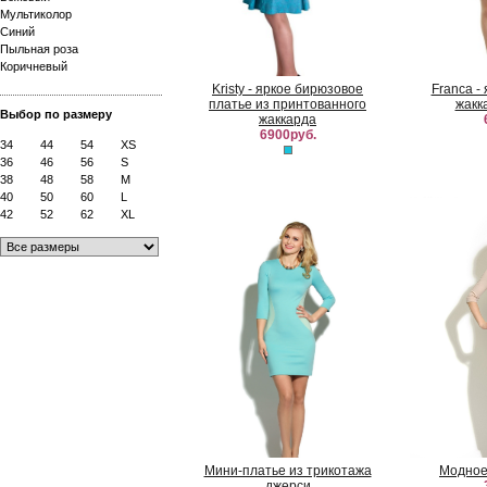
Мультиколор
Синий
Пыльная роза
Коричневый
Kristy - яркое бирюзовое
Franca -
платье из принтованного
жакк
Выбор по размеру
жаккарда
6900руб.
34
44
54
XS
36
46
56
S
38
48
58
M
40
50
60
L
42
52
62
XL
Мини-платье из трикотажа
Модное
джерси