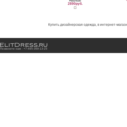
2890руб.
Купить дизайнерская одежда, в интернет-магази
Позвоните нам : +7
-4
9
5
-3
6
9
-1
3
-2
5