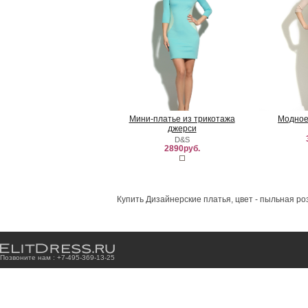
Мини-платье из трикотажа
Модное
джерси
D&S
2890руб.
Купить Дизайнерские платья, цвет - пыльная ро
Позвоните нам : +7
-4
9
5
-3
6
9
-1
3
-2
5