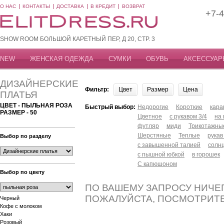
О НАС
КОНТАКТЫ
ДОСТАВКА
В КРЕДИТ
ВОЗВРАТ
+7-4
SHOW ROOM БОЛЬШОЙ КАРЕТНЫЙ ПЕР, Д 20, СТР. 3
NEW
ЖЕНСКАЯ ОДЕЖДА
СУМКИ
ОБУВЬ
АКСЕССУАР
ДИЗАЙНЕРСКИЕ
Фильтр:
Цвет
Размер
Цена
ПЛАТЬЯ
ЦВЕТ - ПЫЛЬНАЯ РОЗА
Быстрый выбор:
Недорогие
Короткие
кар
РАЗМЕР - 50
Цветное
с рукавом 3/4
на
футляр
миди
Трикотажны
Шерстяные
Теплые
рукав
Выбор по разделу
с завышенной талией
солн
с пышной юбкой
в горошек
С капюшоном
Выбор по цвету
ПО ВАШЕМУ ЗАПРОСУ НИЧЕГ
ПОЖАЛУЙСТА, ПОСМОТРИТ
Черный
Кофе с молоком
Хаки
Розовый