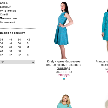
Серый
Бежевый
Мультиколор
Синий
Пыльная роза
Коричневый
Выбор по размеру
34
44
54
XS
36
46
56
S
38
48
58
M
40
50
60
L
42
52
62
XL
Kristy - яркое бирюзовое
Franca -
платье из принтованного
жакк
жаккарда
M
MARLENITTA
6900руб.