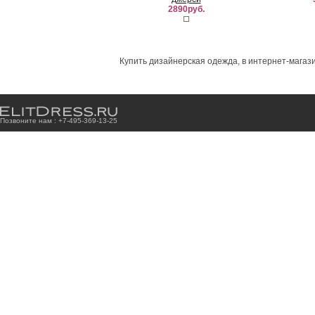
2890руб.
Купить дизайнерская одежда, в интернет-магази
Позвоните нам : +7
-4
9
5
-3
6
9
-1
3
-2
5