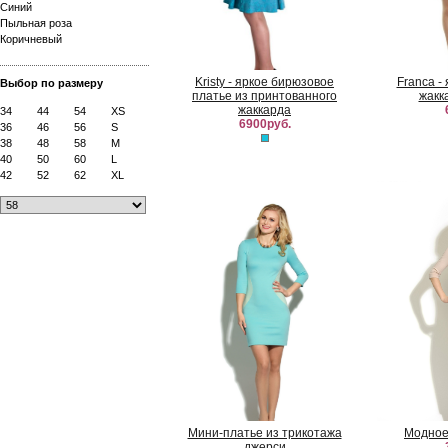
Синий
Пыльная роза
Коричневый
Kristy - яркое бирюзовое
Franca -
Выбор по размеру
платье из принтованного
жакк
жаккарда
34
44
54
XS
6900руб.
36
46
56
S
38
48
58
M
40
50
60
L
42
52
62
XL
Мини-платье из трикотажа
Модное
джерси