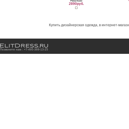
2890руб.
Купить дизайнерская одежда, в интернет-магази
Позвоните нам : +7
-4
9
5
-3
6
9
-1
3
-2
5