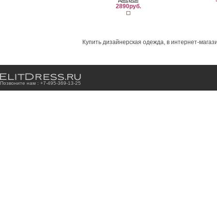
2890руб.
Купить дизайнерская одежда, в интернет-магази
Позвоните нам : +7
-4
9
5
-3
6
9
-1
3
-2
5