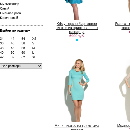
Мультиколор
Синий
Пыльная роза
Коричневый
Kristy - яркое бирюзовое
Franca -
платье из принтованного
жакк
Выбор по размеру
жаккарда
6900руб.
34
44
54
XS
36
46
56
S
38
48
58
M
40
50
60
L
42
52
62
XL
Мини-платье из трикотажа
Модное
джерси