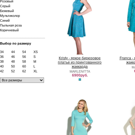
Розовый
Серый
Бежевый
Мультиколор
Синий
Пыльная роза
Коричневый
Выбор по размеру
34
44
54
XS
36
46
56
S
Kristy - яркое бирюзовое
Franca -
38
48
58
M
платье из принтованного
жакк
40
50
60
L
жаккарда
M
42
52
62
XL
MARLENITTA
6900руб.