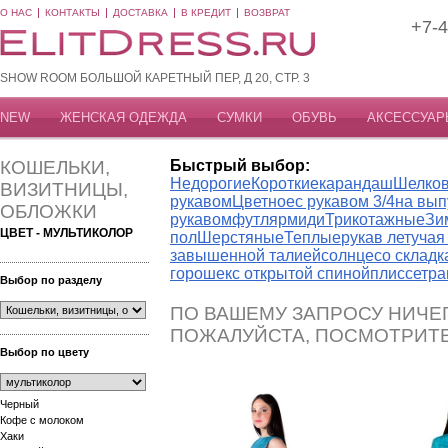
О НАС
КОНТАКТЫ
ДОСТАВКА
В КРЕДИТ
ВОЗВРАТ
+7-4
SHOW ROOM БОЛЬШОЙ КАРЕТНЫЙ ПЕР, Д 20, СТР. 3
NEW
ЖЕНСКАЯ ОДЕЖДА
СУМКИ
ОБУВЬ
АКСЕССУАР
КОШЕЛЬКИ,
Быстрый выбор:
Недорогие
Короткие
карандаш
Шелко
ВИЗИТНИЦЫ,
рукавом
Цветное
с рукавом 3/4
на вып
ОБЛОЖКИ
рукавом
футляр
миди
Трикотажные
Зи
ЦВЕТ - МУЛЬТИКОЛОР
пол
Шерстяные
Теплые
рукав летуча
завышенной талией
солнце
со склад
горошек
с открытой спиной
плиссе
тра
Выбор по разделу
ПО ВАШЕМУ ЗАПРОСУ НИЧЕГ
ПОЖАЛУЙСТА, ПОСМОТРИТ
Выбор по цвету
Черный
Кофе с молоком
Хаки