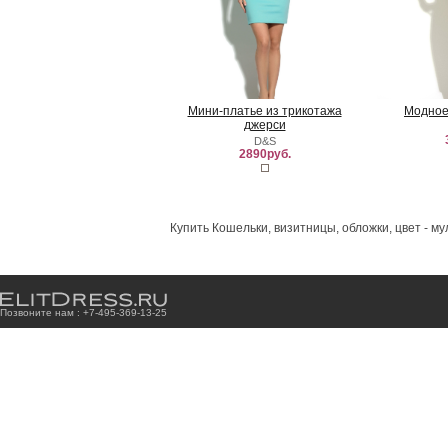
Мини-платье из трикотажа
Модное
джерси
D&S
2890руб.
Купить Кошельки, визитницы, обложки, цвет - м
Позвоните нам : +7
-4
9
5
-3
6
9
-1
3
-2
5