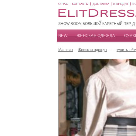
О НАС
КОНТАКТЫ
ДОСТАВКА
В КРЕДИТ
В
SHOW ROOM БОЛЬШОЙ КАРЕТНЫЙ ПЕР, Д 20
NEW
ЖЕНСКАЯ ОДЕЖДА
СУМК
Магазин
-
Женская одежда
-
-
купить юбк