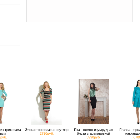
из трикотажа
Элегантное платье-футляр
Rita - нежно-изумрудная
Franca - яр
рси
2790руб.
блуза с драпировкой
жаккардо
руб.
3990руб.
678