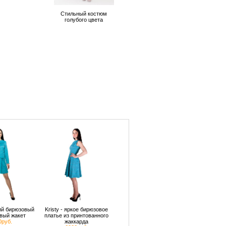
Стильный костюм
голубого цвета
кий бирюзовый
Kristy - яркое бирюзовое
вый жакет
платье из принтованного
0руб.
жаккарда