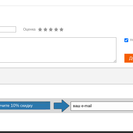
Оценка
п
учите 10% скидку