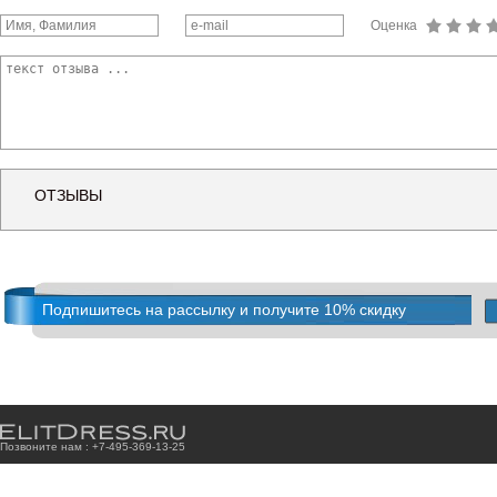
Оценка
ОТЗЫВЫ
Подпишитесь на рассылку и получите 10% скидку
Позвоните нам : +7
-4
9
5
-3
6
9
-1
3
-2
5