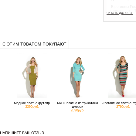
В регионы Рос
по предоплате. 
читать далее »
возможностью пр
он возвращается
подошедший това
течение 5-7 раб
В Москве това
Доставка на дом
С ЭТИМ ТОВАРОМ ПОКУПАЮТ
Модное платье футляр
Мини-платье из трикотажа
Элегантное платье-ф
3390руб.
джерси
2790руб.
2890руб.
НАПИШИТЕ ВАШ ОТЗЫВ