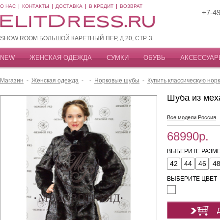
О НАС
КОНТАКТЫ
ДОСТАВКА
В КРЕДИТ
ВОЗВРАТ
+7-49
SHOW ROOM БОЛЬШОЙ КАРЕТНЫЙ ПЕР, Д 20, СТР. 3
NEW
ЖЕНСКАЯ ОДЕЖДА
СУМКИ
ОБУВЬ
АКСЕССУАР
Магазин
-
Женская одежда
-
-
Норковые шубы
-
Купить класcическую нор
Шуба из мех
Все модели Россия
68990р.
ВЫБЕРИТЕ РАЗМЕ
42
44
46
4
ВЫБЕРИТЕ ЦВЕТ