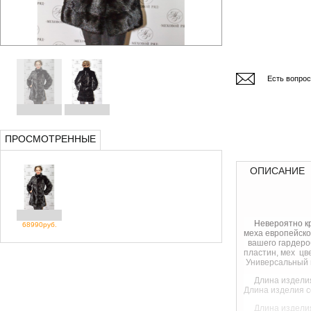
Есть вопро
ПРОСМОТРЕННЫЕ
ОПИСАНИЕ
Невероятно кр
68990руб.
меха европейск
вашего гардероб
пластин, мех цв
Универсальный в
Длина изде
Длина изделия 
Длина издел