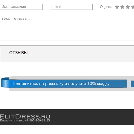
Оценка
ОТЗЫВЫ
Подпишитесь на рассылку и получите 10% скидку
Позвоните нам : +7
-4
9
5
-3
6
9
-1
3
-2
5