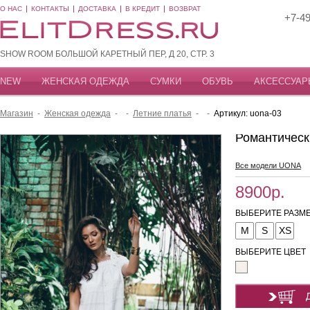
О НАС
КОНТАКТЫ
ДОСТАВКА
В КРЕДИТ
ВОЗВРАТ
+7-49
SHOW ROOM БОЛЬШОЙ КАРЕТНЫЙ ПЕР, Д 20, СТР. 3
NEW
ЖЕНСКАЯ ОДЕЖДА
СУМКИ
ОБУВЬ
АКСЕССУАР
Магазин
-
Женская одежда
-
-
Летние платья
-
-
Артикул: uona-03
Романтическ
Все модели UONA
8900р.
ВЫБЕРИТЕ РАЗМЕ
M
S
XS
ВЫБЕРИТЕ ЦВЕТ