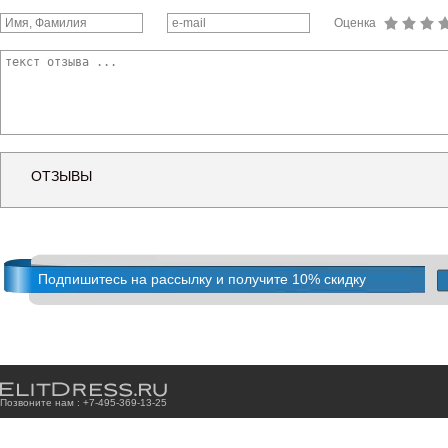
Оценка
ОТЗЫВЫ
Подпишитесь на рассылку и получите 10% скидку
Позвоните нам : +7
-4
9
5
-3
6
9
-1
3
-2
5