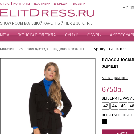
О НАС
КОНТАКТЫ
ДОСТАВКА
В КРЕДИТ
ВОЗВРАТ
+7-49
SHOW ROOM БОЛЬШОЙ КАРЕТНЫЙ ПЕР, Д 20, СТР. 3
NEW
ЖЕНСКАЯ ОДЕЖДА
СУМКИ
ОБУВЬ
АКСЕССУАР
Магазин
-
Женская одежда
-
Пиджаки и жакеты
-
-
Артикул: GL-10109
Классически
замши
Все модели gloss
6750р.
ВЫБЕРИТЕ РАЗМЕ
42
44
46
4
ВЫБЕРИТЕ ЦВЕТ