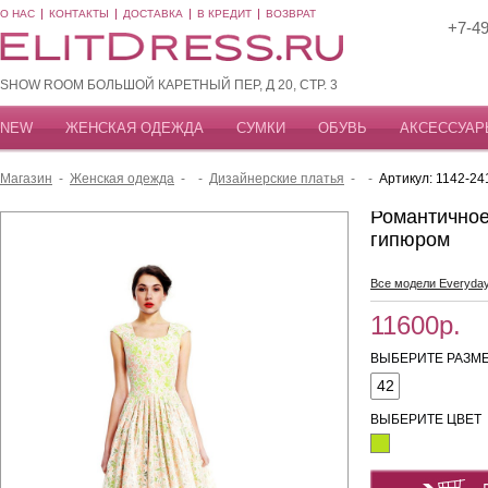
О НАС
КОНТАКТЫ
ДОСТАВКА
В КРЕДИТ
ВОЗВРАТ
+7-49
SHOW ROOM БОЛЬШОЙ КАРЕТНЫЙ ПЕР, Д 20, СТР. 3
NEW
ЖЕНСКАЯ ОДЕЖДА
СУМКИ
ОБУВЬ
АКСЕССУАР
Магазин
-
Женская одежда
-
-
Дизайнерские платья
-
-
Артикул: 1142-24
Романтичное
гипюром
Все модели Everyda
11600р.
ВЫБЕРИТЕ РАЗМЕ
42
ВЫБЕРИТЕ ЦВЕТ