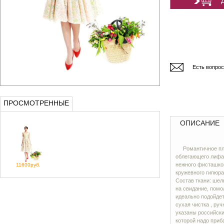
Есть вопро
ПРОСМОТРЕННЫЕ
ОПИСАНИЕ
Романтичное пл
облегающего лифа
нежного фисташков
11600руб.
кружевного гипюра
Состав ткани: шел
на свидание, помо
идеально подойдет
сухая чистка , ру
указаны российски
которой надо приб