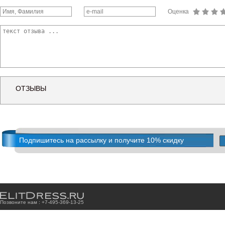
Оценка
ОТЗЫВЫ
Подпишитесь на рассылку и получите 10% скидку
Позвоните нам : +7
-4
9
5
-3
6
9
-1
3
-2
5