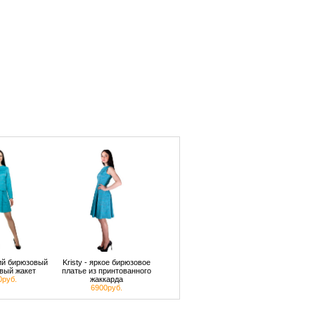
кий бирюзовый
Kristy - яркое бирюзовое
вый жакет
платье из принтованного
0руб.
жаккарда
6900руб.