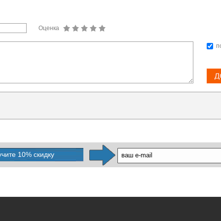
Оценка
п
учите 10% скидку