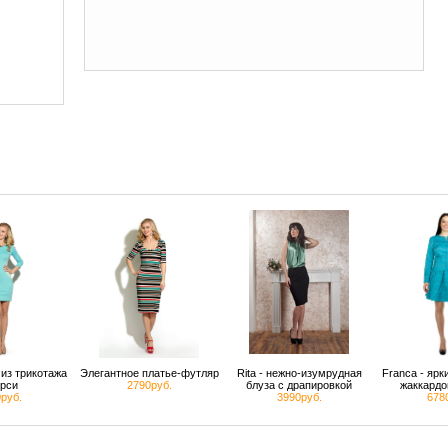
из трикотажа
Элегантное платье-футляр
Rita - нежно-изумрудная
Franca - яр
рси
2790руб.
блуза с драпировкой
жаккардо
руб.
3990руб.
678