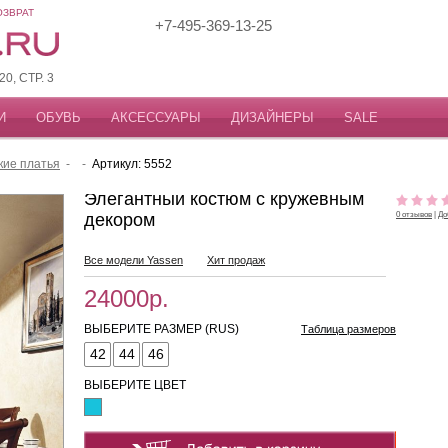
ОЗВРАТ
+7-495-369-13-25
, СТР. 3
И
ОБУВЬ
АКСЕССУАРЫ
ДИЗАЙНЕРЫ
SALE
кие платья
-
-
Артикул: 5552
Элегантный костюм с кружевным
декором
0 отзывов
|
До
Все модели Yassen
Хит продаж
24000р.
ВЫБЕРИТЕ РАЗМЕР (RUS)
Таблица размеров
42
44
46
ВЫБЕРИТЕ ЦВЕТ