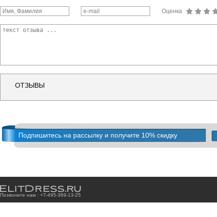
Оценка
ОТЗЫВЫ
Подпишитесь на рассылку и получите 10% скидку
Позвоните нам : +7
-4
9
5
-3
6
9
-1
3
-2
5