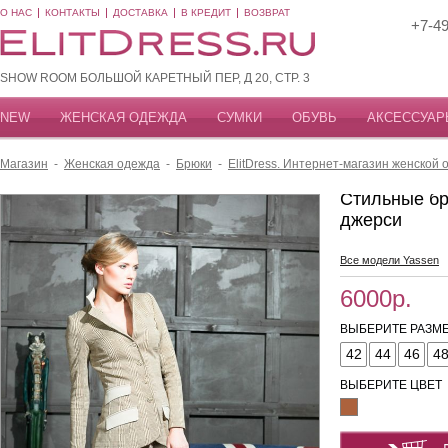
О НАС
КОНТАКТЫ
ДОСТАВКА
В КРЕДИТ
ВОЗВРАТ
+7-49
SHOW ROOM БОЛЬШОЙ КАРЕТНЫЙ ПЕР, Д 20, СТР. 3
NEW
ЖЕНСКАЯ ОДЕЖДА
СУМКИ
ОБУВЬ
АКСЕССУАР
Магазин
-
Женская одежда
-
Брюки
-
ElitDress. Интернет-магазин женской 
Стильные бр
джерси
Все модели Yassen
6000р.
ВЫБЕРИТЕ РАЗМЕ
42
44
46
4
ВЫБЕРИТЕ ЦВЕТ