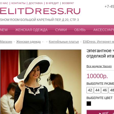
О НАС
КОНТАКТЫ
ДОСТАВКА
В КРЕДИТ
ВОЗВРАТ
+7-49
SHOW ROOM БОЛЬШОЙ КАРЕТНЫЙ ПЕР, Д 20, СТР. 3
NEW
ЖЕНСКАЯ ОДЕЖДА
СУМКИ
ОБУВЬ
АКСЕССУАР
Магазин
-
Женская одежда
-
-
Коктейльные платья
-
ElitDress. Интернет
Элегантное 
отделкой ит
Все модели Yassen
10000р.
ВЫБЕРИТЕ РАЗМЕ
42
44
46
4
ВЫБЕРИТЕ ЦВЕТ