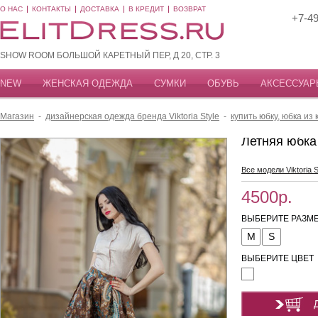
О НАС
КОНТАКТЫ
ДОСТАВКА
В КРЕДИТ
ВОЗВРАТ
+7-49
SHOW ROOM БОЛЬШОЙ КАРЕТНЫЙ ПЕР, Д 20, СТР. 3
NEW
ЖЕНСКАЯ ОДЕЖДА
СУМКИ
ОБУВЬ
АКСЕССУАР
Магазин
-
дизайнерская одежда бренда Viktoria Style
-
купить юбку, юбка из 
Летняя юбка 
Все модели Viktoria S
4500р.
ВЫБЕРИТЕ РАЗМЕ
M
S
ВЫБЕРИТЕ ЦВЕТ