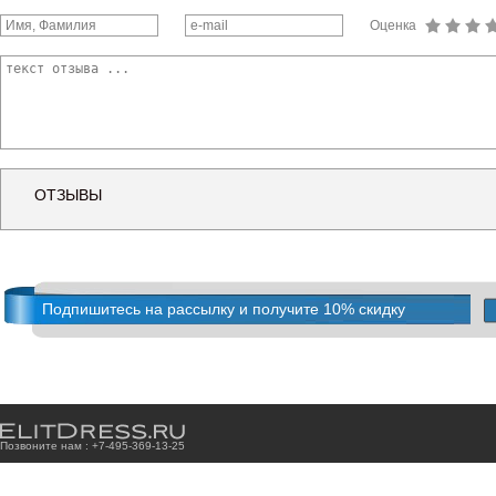
Оценка
ОТЗЫВЫ
Подпишитесь на рассылку и получите 10% скидку
Позвоните нам : +7
-4
9
5
-3
6
9
-1
3
-2
5