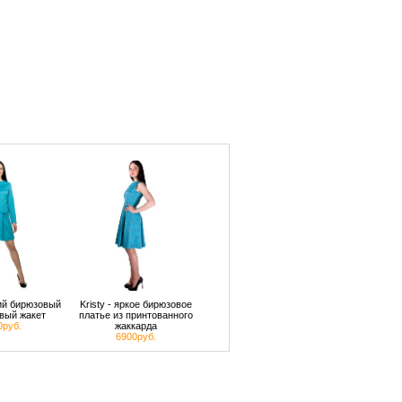
кий бирюзовый
Kristy - яркое бирюзовое
вый жакет
платье из принтованного
0руб.
жаккарда
6900руб.