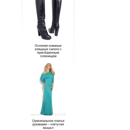
Осенние кожаные
изящные сапоги с
присборенным
голенищем
Оригинальное платье
рукавами – «летучая
мышь»