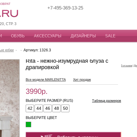
ОЗВРАТ
+7-495-369-13-25
, СТР. 3
И
ОБУВЬ
АКСЕССУАРЫ
ДИЗАЙНЕРЫ
SALE
ые юбки
-
-
Артикул: 1326.3
Rita - нежно-изумрудная блуза с
драпировкой
5 отзывов
|
До
Все модели MARLENITTA
Хит продаж
3990р.
ВЫБЕРИТЕ РАЗМЕР (RUS)
Таблица размеров
42
44
46
48
50
ВЫБЕРИТЕ ЦВЕТ