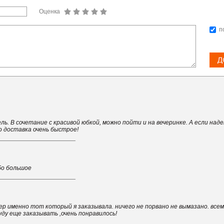
Оценка
п
ль. В сочетание с красивой юбкой, можно пойти и на вечеринке. А если над
 доставка очень быстрое!
бо большое
мер именно тот который я заказывала. ничего не порвано не вымазано. все
уду еще заказывать ,очень понравилось!