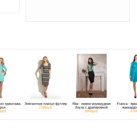
из трикотажа
Элегантное платье-футляр
Rita - нежно-изумрудная
Franca - яр
рси
2790руб.
блуза с драпировкой
жаккардо
руб.
3990руб.
678