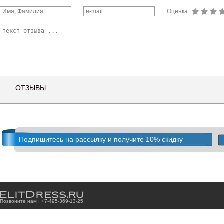
Оценка
ОТЗЫВЫ
Подпишитесь на рассылку и получите 10% скидку
Позвоните нам : +7
-4
9
5
-3
6
9
-1
3
-2
5