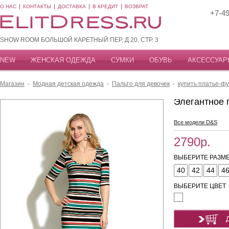
О НАС
КОНТАКТЫ
ДОСТАВКА
В КРЕДИТ
ВОЗВРАТ
+7-49
SHOW ROOM БОЛЬШОЙ КАРЕТНЫЙ ПЕР, Д 20, СТР. 3
NEW
ЖЕНСКАЯ ОДЕЖДА
СУМКИ
ОБУВЬ
АКСЕССУАР
Магазин
-
Модная детская одежда
-
Пальто для девочек
-
купить платье-ф
Элегантное 
Все модели D&S
2790р.
ВЫБЕРИТЕ РАЗМЕ
40
42
44
4
ВЫБЕРИТЕ ЦВЕТ