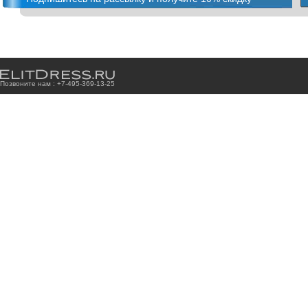
Позвоните нам : +7
-4
9
5
-3
6
9
-1
3
-2
5