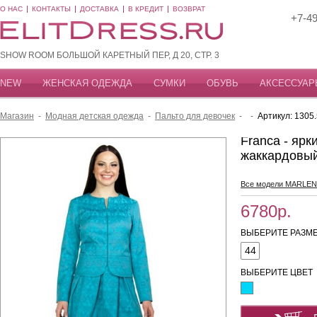
О НАС
КОНТАКТЫ
ДОСТАВКА
В КРЕДИТ
ВОЗВРАТ
+7-49
SHOW ROOM БОЛЬШОЙ КАРЕТНЫЙ ПЕР, Д 20, СТР. 3
NEW
ЖЕНСКАЯ ОДЕЖДА
СУМКИ
ОБУВЬ
АКСЕССУАР
Магазин
-
Модная детская одежда
-
Пальто для девочек
-
-
Артикул: 1305.
Franca - яр
жаккардовый
Все модели MARLEN
6780р.
ВЫБЕРИТЕ РАЗМЕ
44
ВЫБЕРИТЕ ЦВЕТ