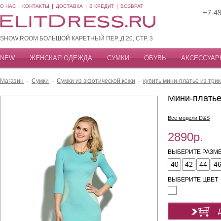
О НАС
КОНТАКТЫ
ДОСТАВКА
В КРЕДИТ
ВОЗВРАТ
+7-49
SHOW ROOM БОЛЬШОЙ КАРЕТНЫЙ ПЕР, Д 20, СТР. 3
NEW
ЖЕНСКАЯ ОДЕЖДА
СУМКИ
ОБУВЬ
АКСЕССУАР
Магазин
-
Сумки
-
Сумки из экзотической кожи
-
купить мини-платье из три
Мини-платье
Все модели D&S
2890р.
ВЫБЕРИТЕ РАЗМЕ
40
42
44
4
ВЫБЕРИТЕ ЦВЕТ