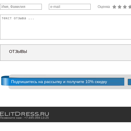
Оценка
ОТЗЫВЫ
Подпишитесь на рассылку и получите 10% скидку
Позвоните нам : +7
-4
9
5
-3
6
9
-1
3
-2
5