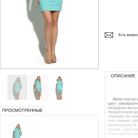
Есть вопро
ОПИСАНИЕ
Мини-платье 
цвет- аквамарин
нагрудных выточ
ПРОСМОТРЕННЫЕ
Рукав втачной д
глубокий. На спи
этот элемент до
оригинальности.
спинке - узкий к
ткани другого цв