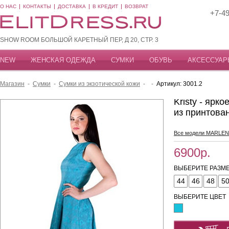
О НАС
КОНТАКТЫ
ДОСТАВКА
В КРЕДИТ
ВОЗВРАТ
+7-49
SHOW ROOM БОЛЬШОЙ КАРЕТНЫЙ ПЕР, Д 20, СТР. 3
NEW
ЖЕНСКАЯ ОДЕЖДА
СУМКИ
ОБУВЬ
АКСЕССУАР
Магазин
-
Сумки
-
Сумки из экзотической кожи
-
-
Артикул: 3001.2
Kristy - ярк
из принтова
Все модели MARLEN
6900р.
ВЫБЕРИТЕ РАЗМЕ
44
46
48
5
ВЫБЕРИТЕ ЦВЕТ