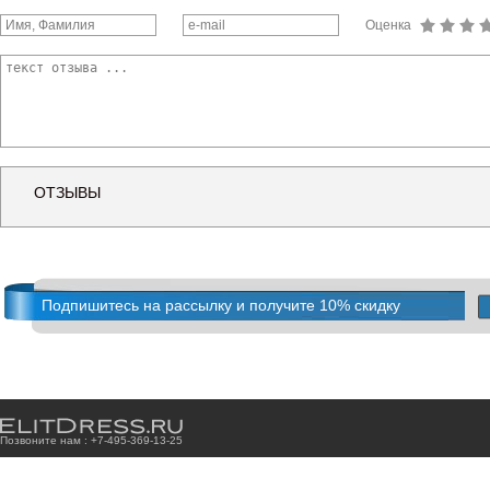
Оценка
ОТЗЫВЫ
Подпишитесь на рассылку и получите 10% скидку
Позвоните нам : +7
-4
9
5
-3
6
9
-1
3
-2
5