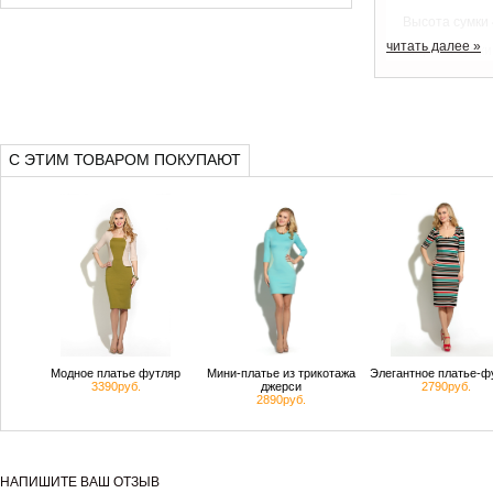
Высота сумки
читать далее »
Ширина сумки
Внутри сумки-
Снаружи сумк
закрывается 
С ЭТИМ ТОВАРОМ ПОКУПАЮТ
Модное платье футляр
Мини-платье из трикотажа
Элегантное платье-ф
3390руб.
джерси
2790руб.
2890руб.
НАПИШИТЕ ВАШ ОТЗЫВ