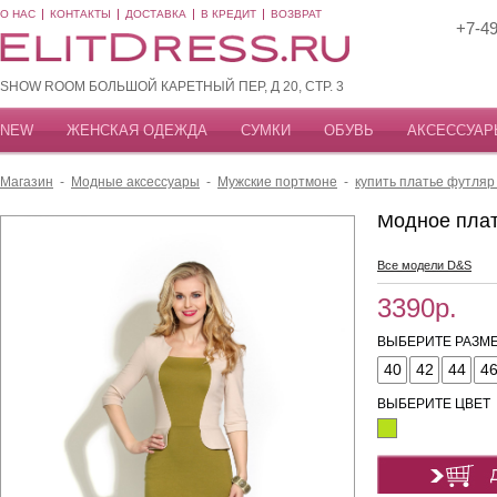
О НАС
КОНТАКТЫ
ДОСТАВКА
В КРЕДИТ
ВОЗВРАТ
+7-49
SHOW ROOM БОЛЬШОЙ КАРЕТНЫЙ ПЕР, Д 20, СТР. 3
NEW
ЖЕНСКАЯ ОДЕЖДА
СУМКИ
ОБУВЬ
АКСЕССУАР
Магазин
-
Модные аксессуары
-
Мужские портмоне
-
купить платье футляр
Модное пла
Все модели D&S
3390р.
ВЫБЕРИТЕ РАЗМЕ
40
42
44
4
ВЫБЕРИТЕ ЦВЕТ