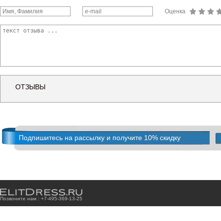
Оценка
ОТЗЫВЫ
Подпишитесь на рассылку и получите 10% скидку
Позвоните нам : +7
-4
9
5
-3
6
9
-1
3
-2
5