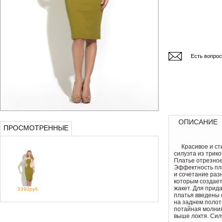
Есть вопро
ОПИСАНИЕ
ПРОСМОТРЕННЫЕ
Красивое и с
силуэта из трик
Платье отрезное 
Эффектность пл
и сочетание раз
которым создает
жакет. Для прид
3390руб.
платья введены 
на заднем полот
потайная молния
выше локтя. Сил