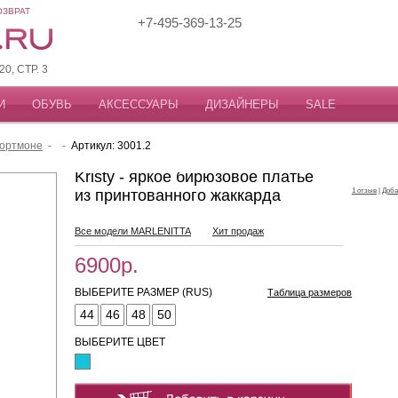
ОЗВРАТ
+7-495-369-13-25
, СТР. 3
И
ОБУВЬ
АКСЕССУАРЫ
ДИЗАЙНЕРЫ
SALE
портмоне
-
-
Артикул: 3001.2
Kristy - яркое бирюзовое платье
из принтованного жаккарда
1 отзыв
|
Доба
Все модели MARLENITTA
Хит продаж
6900р.
ВЫБЕРИТЕ РАЗМЕР (RUS)
Таблица размеров
44
46
48
50
ВЫБЕРИТЕ ЦВЕТ