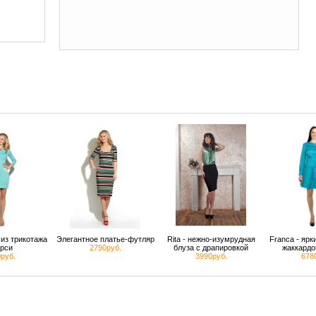
из трикотажа
Элегантное платье-футляр
Rita - нежно-изумрудная
Franca - яр
рси
2790руб.
блуза с драпировкой
жаккардо
руб.
3990руб.
678