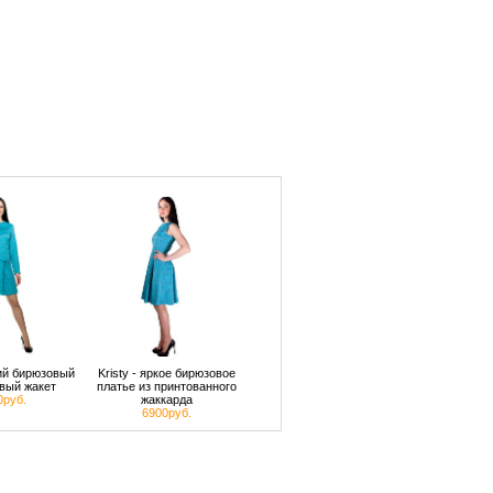
кий бирюзовый
Kristy - яркое бирюзовое
вый жакет
платье из принтованного
0руб.
жаккарда
6900руб.