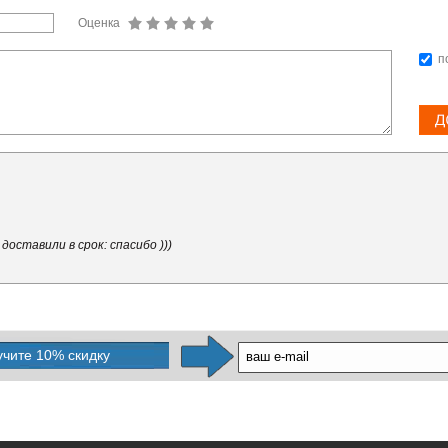
Оценка
п
доставили в срок: спасибо )))
учите 10% скидку