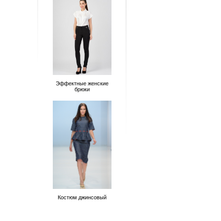
Эффектные женские
брюки
Костюм джинсовый