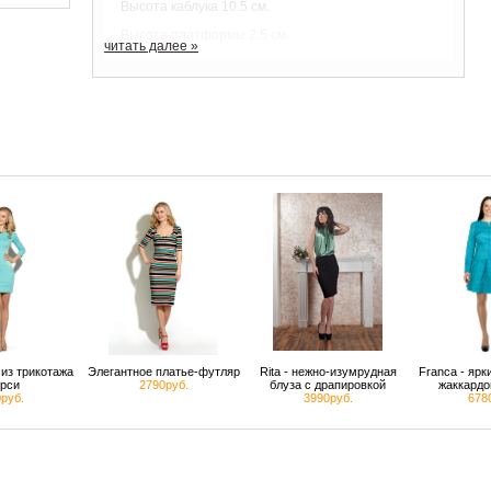
Высота каблука 10.5 см.
Высота платформы 2.5 см.
читать далее »
Колодка размер в размер, стандартная полнота
из трикотажа
Элегантное платье-футляр
Rita - нежно-изумрудная
Franca - яр
рси
2790руб.
блуза с драпировкой
жаккардо
руб.
3990руб.
678