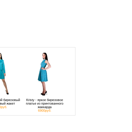
кий бирюзовый
Kristy - яркое бирюзовое
вый жакет
платье из принтованного
0руб.
жаккарда
6900руб.