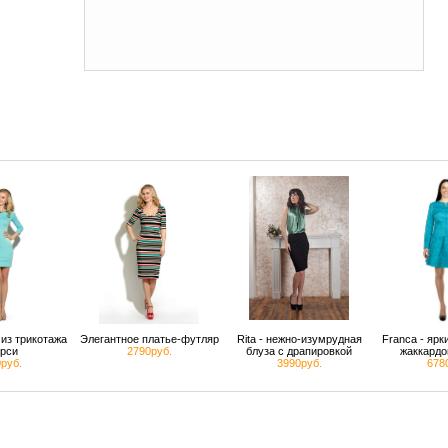
из трикотажа
Элегантное платье-футляр
Rita - нежно-изумрудная
Franca - яр
рси
2790руб.
блуза с драпировкой
жаккардо
руб.
3990руб.
678