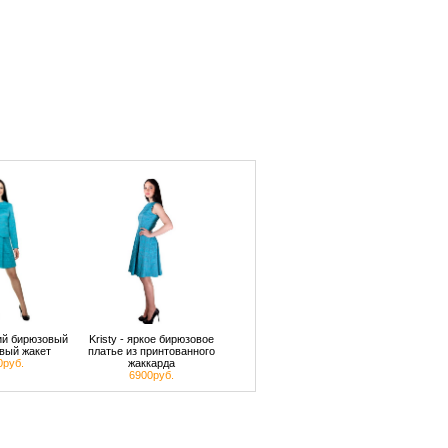
кий бирюзовый
Kristy - яркое бирюзовое
вый жакет
платье из принтованного
0руб.
жаккарда
6900руб.