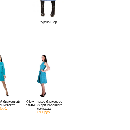
Куртка Шар
кий бирюзовый
Kristy - яркое бирюзовое
вый жакет
платье из принтованного
0руб.
жаккарда
6900руб.