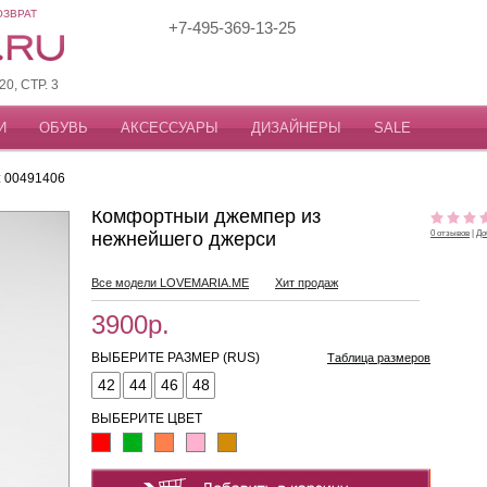
ОЗВРАТ
+7-495-369-13-25
, СТР. 3
И
ОБУВЬ
АКСЕССУАРЫ
ДИЗАЙНЕРЫ
SALE
: 00491406
Комфортный джемпер из
нежнейшего джерси
0 отзывов
|
До
Все модели LOVEMARIA.ME
Хит продаж
3900р.
ВЫБЕРИТЕ РАЗМЕР (RUS)
Таблица размеров
42
44
46
48
ВЫБЕРИТЕ ЦВЕТ