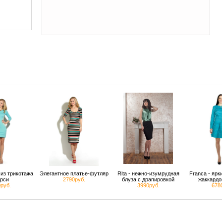
из трикотажа
Элегантное платье-футляр
Rita - нежно-изумрудная
Franca - яр
рси
2790руб.
блуза с драпировкой
жаккардо
руб.
3990руб.
678