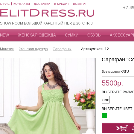
О НАС
КОНТАКТЫ
ДОСТАВКА
В КРЕДИТ
ВОЗВРАТ
+7-49
SHOW ROOM БОЛЬШОЙ КАРЕТНЫЙ ПЕР, Д 20, СТР. 3
NEW
ЖЕНСКАЯ ОДЕЖДА
СУМКИ
ОБУВЬ
АКСЕССУАР
Магазин
-
Женская одежда
-
Сарафаны
-
-
Артикул: katu-12
Сарафан "С
Все модели KATU
5500р.
ВЫБЕРИТЕ РАЗМЕ
one
size
ВЫБЕРИТЕ ЦВЕТ