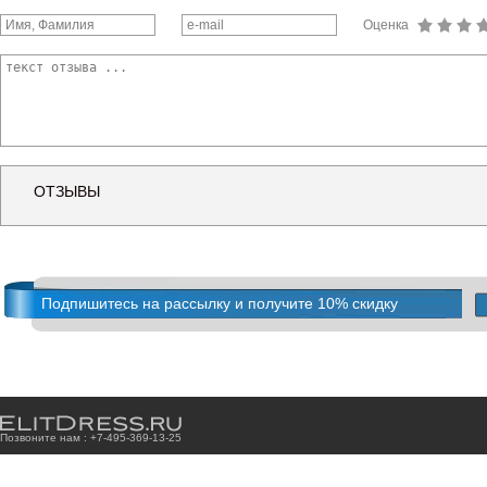
Оценка
ОТЗЫВЫ
Подпишитесь на рассылку и получите 10% скидку
Позвоните нам : +7
-4
9
5
-3
6
9
-1
3
-2
5