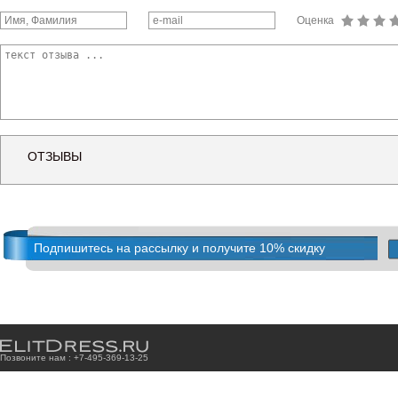
Оценка
ОТЗЫВЫ
Подпишитесь на рассылку и получите 10% скидку
Позвоните нам : +7
-4
9
5
-3
6
9
-1
3
-2
5