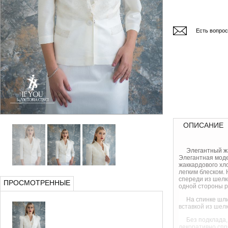
Есть вопро
ОПИСАНИЕ
Элегантный жа
Элегантная мод
жаккардового хл
легким блеском. 
спереди из шелк
ПРОСМОТРЕННЫЕ
одной стороны р
На спинке шл
вставкой из шел
Без подклада,
декоративно спр