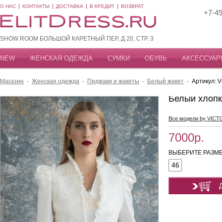
О НАС
КОНТАКТЫ
ДОСТАВКА
В КРЕДИТ
ВОЗВРАТ
+7-49
SHOW ROOM БОЛЬШОЙ КАРЕТНЫЙ ПЕР, Д 20, СТР. 3
NEW
ЖЕНСКАЯ ОДЕЖДА
СУМКИ
ОБУВЬ
АКСЕССУАР
Магазин
-
Женская одежда
-
Пиджаки и жакеты
-
Белый жакет
-
Артикул: 
Белый хлопк
Все модели by VICT
7000р.
ВЫБЕРИТЕ РАЗМЕ
46