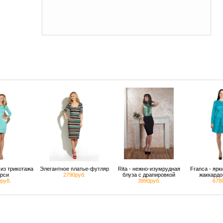
из трикотажа
Элегантное платье-футляр
Rita - нежно-изумрудная
Franca - яр
рси
2790руб.
блуза с драпировкой
жаккардо
руб.
3990руб.
678