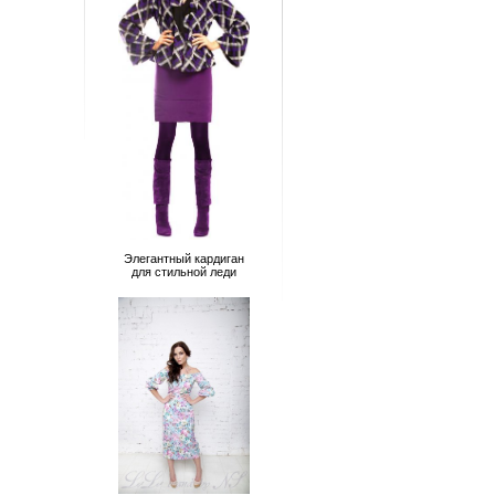
Элегантный кардиган
для стильной леди