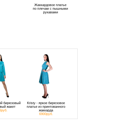
Жаккардовое платье
по плечам с пышными
рукавами
кий бирюзовый
Kristy - яркое бирюзовое
вый жакет
платье из принтованного
0руб.
жаккарда
6900руб.