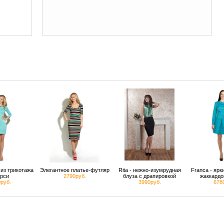
из трикотажа
Элегантное платье-футляр
Rita - нежно-изумрудная
Franca - яр
рси
2790руб.
блуза с драпировкой
жаккардо
руб.
3990руб.
678