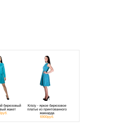
кий бирюзовый
Kristy - яркое бирюзовое
вый жакет
платье из принтованного
0руб.
жаккарда
6900руб.