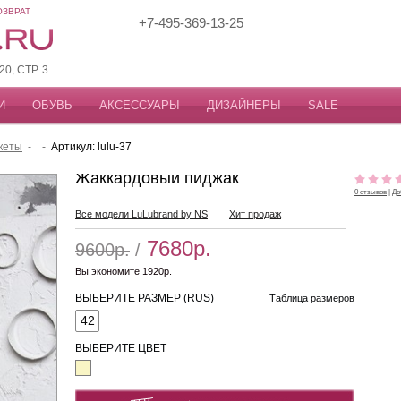
ОЗВРАТ
+7-495-369-13-25
, СТР. 3
И
ОБУВЬ
АКСЕССУАРЫ
ДИЗАЙНЕРЫ
SALE
кеты
-
-
Артикул: lulu-37
Жаккардовый пиджак
0 отзывов
|
До
Все модели LuLubrand by NS
Хит продаж
7680р.
9600р.
/
Вы экономите 1920р.
ВЫБЕРИТЕ РАЗМЕР (RUS)
Таблица размеров
42
ВЫБЕРИТЕ ЦВЕТ