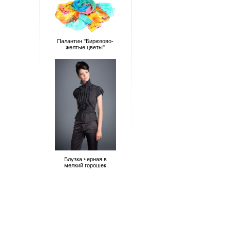
Палантин "Бирюзово-
желтые цветы"
Блузка черная в
мелкий горошек